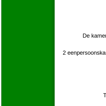
De kamers
2 eenpersoonskam
T