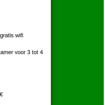
ratis wifi
amer voor 3 tot 4
 €